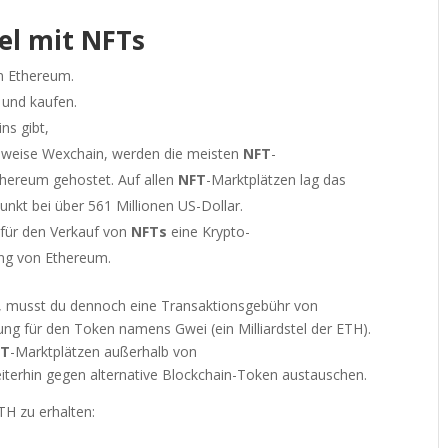
el mit NFTs
 Ethereum.
 und kaufen.
ns gibt,
ielsweise Wexchain, werden die meisten
NFT
-
thereum gehostet. Auf allen
NFT
-Marktplätzen lag das
unkt bei über 561 Millionen US-Dollar.
 für den Verkauf von
NFTs
eine Krypto-
ung von Ethereum.
, musst du dennoch eine Transaktionsgebühr von
ung für den Token namens Gwei (ein Milliardstel der ETH).
FT
-Marktplätzen außerhalb von
terhin gegen alternative Blockchain-Token austauschen.
TH zu erhalten: