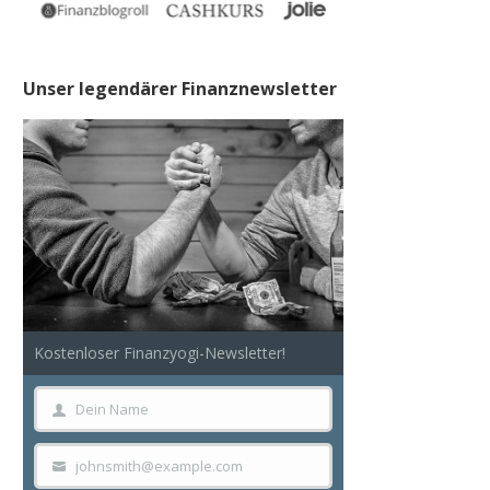
Unser legendärer Finanznewsletter
Kostenloser Finanzyogi-Newsletter!
Dein Name
Dein
Name
johnsmith@example.com
Your