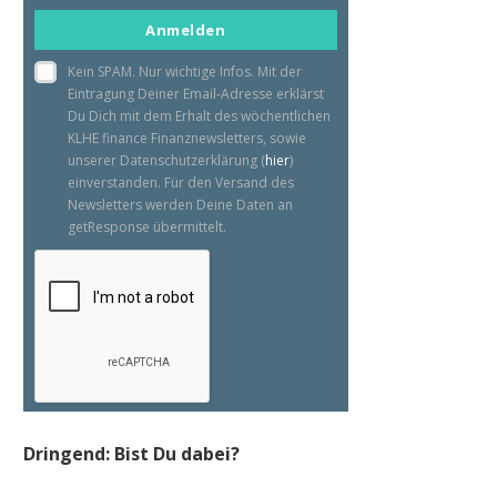
email
Anmelden
Kein SPAM. Nur wichtige Infos. Mit der
Eintragung Deiner Email-Adresse erklärst
Du Dich mit dem Erhalt des wöchentlichen
KLHE finance Finanznewsletters, sowie
unserer Datenschutzerklärung (
hier
)
einverstanden. Für den Versand des
Newsletters werden Deine Daten an
getResponse übermittelt.
Dringend: Bist Du dabei?