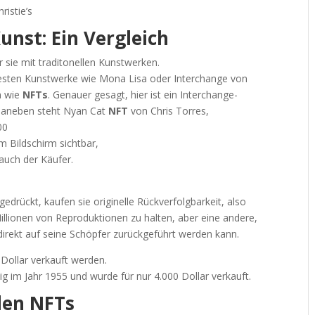
ristie’s
unst: Ein Vergleich
ir sie mit traditonellen Kunstwerken.
esten Kunstwerke wie Mona Lisa oder Interchange von
n wie
NFTs
. Genauer gesagt, hier ist ein Interchange-
 Daneben steht Nyan Cat
NFT
von Chris Torres,
00
m Bildschirm sichtbar,
auch der Käufer.
edrückt, kaufen sie originelle Rückverfolgbarkeit, also
 Millionen von Reproduktionen zu halten, aber eine andere,
 direkt auf seine Schöpfer zurückgeführt werden kann.
 Dollar verkauft werden.
g im Jahr 1955 und wurde für nur 4.000 Dollar verkauft.
den NFTs