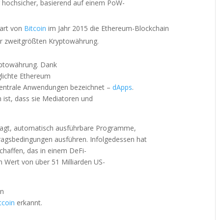
er hochsicher, basierend auf einem PoW-
tart von
Bitcoin
im Jahr 2015 die Ethereum-Blockchain
ur zweitgrößten Kryptowährung.
ryptowährung. Dank
glichte Ethereum
 dezentrale Anwendungen bezeichnet –
dApps
.
ist, dass sie Mediatoren und
 sagt, automatisch ausführbare Programme,
tragsbedingungen ausführen. Infolgedessen hat
haffen, das in einem DeFi-
 Wert von über 51 Milliarden US-
n
tcoin
erkannt.