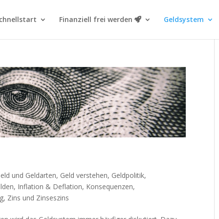
chnellstart
Finanziell frei werden
Geldsystem
eld und Geldarten
,
Geld verstehen
,
Geldpolitik
,
lden
,
Inflation & Deflation
,
Konsequenzen
,
ng
,
Zins und Zinseszins