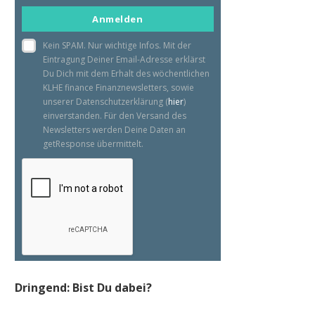
email
Anmelden
Kein SPAM. Nur wichtige Infos. Mit der
Eintragung Deiner Email-Adresse erklärst
Du Dich mit dem Erhalt des wöchentlichen
KLHE finance Finanznewsletters, sowie
unserer Datenschutzerklärung (
hier
)
einverstanden. Für den Versand des
Newsletters werden Deine Daten an
getResponse übermittelt.
Dringend: Bist Du dabei?