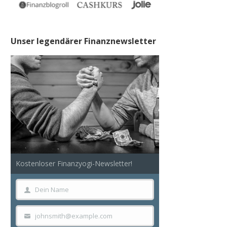
Unser legendärer Finanznewsletter
Kostenloser Finanzyogi-Newsletter!
Dein Name
Dein
Name
johnsmith@example.com
Your