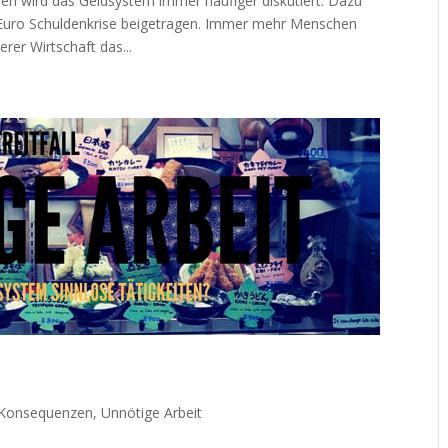
n wird das Geldsystem immer häufiger diskutiert. Dazu
 Euro Schuldenkrise beigetragen. Immer mehr Menschen
er Wirtschaft das...
Konsequenzen
,
Unnötige Arbeit