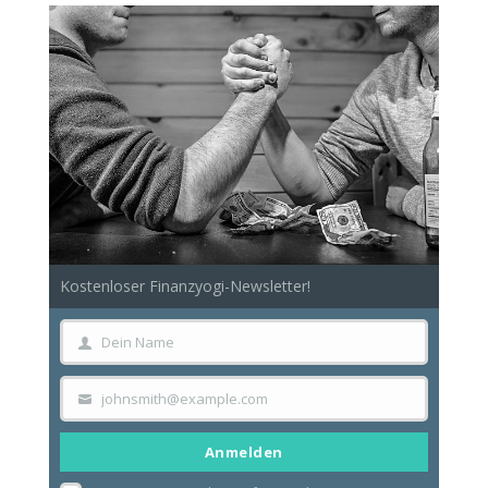
Kostenloser Finanzyogi-Newsletter!
Dein Name
Dein
Name
johnsmith@example.com
Your
email
Anmelden