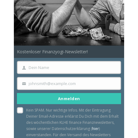
Kostenloser Finanzyogi-Newsletter!
Dein Name
Dein
Name
johnsmith@example.com
Your
email
Anmelden
Kein SPAM. Nur wichtige Infos. Mit der Eintragung
Deiner Email-Adresse erklärst Du Dich mit dem Erhalt
des wöchentlichen KLHE finance Finanznewsletters,
sowie unserer Datenschutzerklärung (
hier
)
einverstanden. Für den Versand des Newsletters