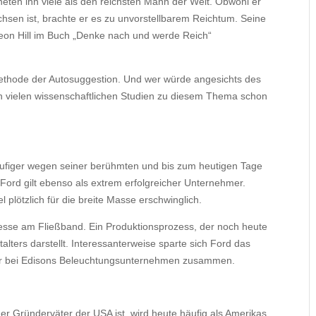
ten ihn viele als den reichsten Mann der Welt. Obwohl er
chsen ist, brachte er es zu unvorstellbarem Reichtum. Seine
eon Hill im Buch „Denke nach und werde Reich“
Methode der Autosuggestion. Und wer würde angesichts des
n vielen wissenschaftlichen Studien zu diesem Thema schon
äufiger wegen seiner berühmten und bis zum heutigen Tage
ord gilt ebenso als extrem erfolgreicher Unternehmer.
plötzlich für die breite Masse erschwinglich.
ozesse am Fließband. Ein Produktionsprozess, der noch heute
lters darstellt. Interessanterweise sparte sich Ford das
eur bei Edisons Beleuchtungsunternehmen zusammen.
der Gründerväter der USA ist, wird heute häufig als Amerikas