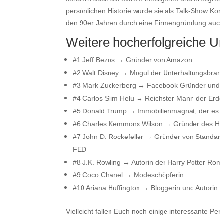
persönlichen Historie wurde sie als Talk-Show Ko
den 90er Jahren durch eine Firmengründung auch
Weitere hocherfolgreiche 
#1 Jeff Bezos → Gründer von Amazon
#2 Walt Disney → Mogul der Unterhaltungsbran
#3 Mark Zuckerberg → Facebook Gründer und 
#4 Carlos Slim Helu → Reichster Mann der Er
#5 Donald Trump → Immobilienmagnat, der es s
#6 Charles Kemmons Wilson → Gründer des Ho
#7 John D. Rockefeller → Gründer von Standar
FED
#8 J.K. Rowling → Autorin der Harry Potter R
#9 Coco Chanel → Modeschöpferin
#10 Ariana Huffington → Bloggerin und Autorin
Vielleicht fallen Euch noch einige interessante 