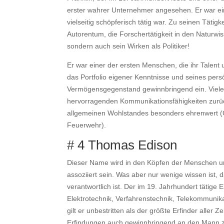
erster wahrer Unternehmer angesehen. Er war ein 
vielseitig schöpferisch tätig war. Zu seinen Täti
Autorentum, die Forschertätigkeit in den Naturw
sondern auch sein Wirken als Politiker!
Er war einer der ersten Menschen, die ihr Talent
das Portfolio eigener Kenntnisse und seines pers
Vermögensgegenstand gewinnbringend ein. Viele s
hervorragenden Kommunikationsfähigkeiten zurüc
allgemeinen Wohlstandes besonders ehrenwert (Gr
Feuerwehr).
# 4 Thomas Edison
Dieser Name wird in den Köpfen der Menschen und 
assoziiert sein. Was aber nur wenige wissen ist, 
verantwortlich ist. Der im 19. Jahrhundert tätige 
Elektrotechnik, Verfahrenstechnik, Telekommunika
gilt er unbestritten als der größte Erfinder aller
Erfindungen auch gewinnbringend an den Mann z