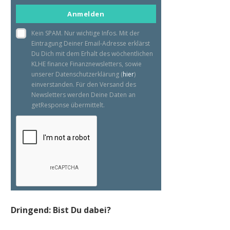
email
Anmelden
Kein SPAM. Nur wichtige Infos. Mit der
Eintragung Deiner Email-Adresse erklärst
Du Dich mit dem Erhalt des wöchentlichen
KLHE finance Finanznewsletters, sowie
unserer Datenschutzerklärung (
hier
)
einverstanden. Für den Versand des
Newsletters werden Deine Daten an
getResponse übermittelt.
Dringend: Bist Du dabei?