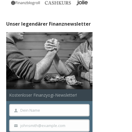
Unser legendärer Finanznewsletter
Kostenloser Finanzyogi-Newsletter!
Dein Name
Dein
Name
johnsmith@example.com
Your