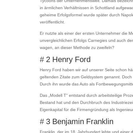
Tycoons der Unternehmenswelt. Damals bezeichne
in ärmlichen Verhältnissen in Schottland aufgewa
geheime Erfolgsformel wurde später durch Napol
veröffentlicht.
Er nutzte als einer der ersten Unternehmer die 
unvergleichlichen Erfolgs Carnegies und auch de
wagen, an dieser Methode zu zweifeln?
# 2 Henry Ford
Henry Ford haben wir auf unserer Seite schon h
geltenden Zitate zum Geldsystem genannt. Doch F
Durch ihn wurde das Auto als Fortbewegungsmittel 
Das „Modell T“ entstand durch arbeitsteilige Pr
Bestand hat und den Durchbruch des Industriezeita
Eigenkapital für die Firmengründung als Ingeni
# 3 Benjamin Franklin
Franklin, der im 18. Jahrhundert lebte und einer 