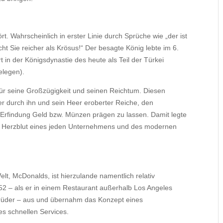
. Wahrscheinlich in erster Linie durch Sprüche wie „der ist
cht Sie reicher als Krösus!“ Der besagte König lebte im 6.
rt in der Königsdynastie des heute als Teil der Türkei
elegen).
ür seine Großzügigkeit und seinen Reichtum. Diesen
er durch ihn und sein Heer eroberter Reiche, den
 Erfindung Geld bzw. Münzen prägen zu lassen. Damit legte
as Herzblut eines jeden Unternehmens und des modernen
lt, McDonalds, ist hierzulande namentlich relativ
 52 – als er in einem Restaurant außerhalb Los Angeles
 Brüder – aus und übernahm das Konzept eines
es schnellen Services.