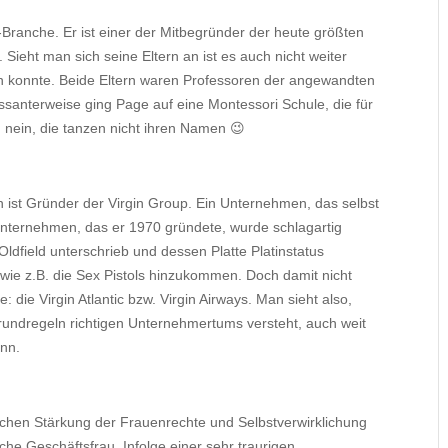
-Branche. Er ist einer der Mitbegründer der heute größten
ieht man sich seine Eltern an ist es auch nicht weiter
en konnte. Beide Eltern waren Professoren der angewandten
essanterweise ging Page auf eine Montessori Schule, die für
d nein, die tanzen nicht ihren Namen 😉
n ist Gründer der Virgin Group. Ein Unternehmen, das selbst
 Unternehmen, das er 1970 gründete, wurde schlagartig
dfield unterschrieb und dessen Platte Platinstatus
 wie z.B. die Sex Pistols hinzukommen. Doch damit nicht
 die Virgin Atlantic bzw. Virgin Airways. Man sieht also,
undregeln richtigen Unternehmertums versteht, auch weit
nn.
n Sachen Stärkung der Frauenrechte und Selbstverwirklichung
iche Geschäftsfrau. Infolge einer sehr traurigen