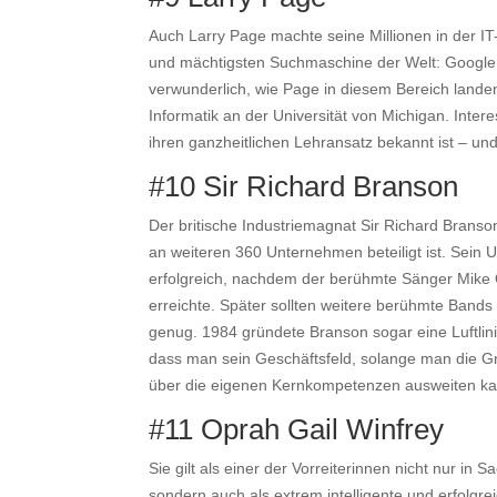
Auch Larry Page machte seine Millionen in der IT
und mächtigsten Suchmaschine der Welt: Google. S
verwunderlich, wie Page in diesem Bereich land
Informatik an der Universität von Michigan. Inter
ihren ganzheitlichen Lehransatz bekannt ist – un
#10 Sir Richard Branson
Der britische Industriemagnat Sir Richard Branso
an weiteren 360 Unternehmen beteiligt ist. Sein
erfolgreich, nachdem der berühmte Sänger Mike Ol
erreichte. Später sollten weitere berühmte Bands
genug. 1984 gründete Branson sogar eine Luftlinie:
dass man sein Geschäftsfeld, solange man die Gr
über die eigenen Kernkompetenzen ausweiten ka
#11 Oprah Gail Winfrey
Sie gilt als einer der Vorreiterinnen nicht nur i
sondern auch als extrem intelligente und erfolgre