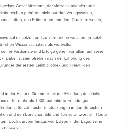
weiser Geschäftsmann, der vielseitig talentiert und
gkeitsbereichen gehörten nicht nur das Verlagswesen,
issenschaften, das Erfindertum und dem Druckereiwesen,
 universal einsetzen und zu vermarkten wussten. Er setzte
önlichen Wissensschatzes als wertvollen
einer Verdienste und Erfolge gehen vor allem auf seine
k. Dabei ist sein Streben nach der Erhöhung des
ünder der ersten Leihbibliothek und Freiwilligen
in der Historie für immer mit der Erfindung des Lichts
dass er für mehr als 1.300 patentierte Erfindungen
Erfinder ist für zahlreiche Entdeckungen in den Bereichen
tion und den Bereichen Bild und Ton verantwortlich. Heute
 Zeiten. Doch darüber hinaus war Edison in der Lage, seine
u bringen.