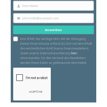
Dein Name
Dein
Name
johnsmith@example.com
Your
email
Anmelden
Kein SPAM. Nur wichtige Infos. Mit der Eintragung
Deiner Email-Adresse erklärst Du Dich mit dem Erhalt
des wöchentlichen KLHE finance Finanznewsletters,
sowie unserer Datenschutzerklärung (
hier
)
einverstanden. Für den Versand des Newsletters
werden Deine Daten an getResponse übermittelt.