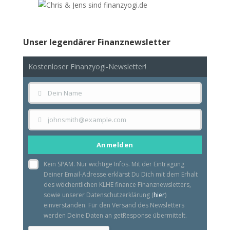
Unser legendärer Finanznewsletter
Kostenloser Finanzyogi-Newsletter!
Dein Name
Dein
Name
johnsmith@example.com
Your
email
Anmelden
Kein SPAM. Nur wichtige Infos. Mit der Eintragung
Deiner Email-Adresse erklärst Du Dich mit dem Erhalt
des wöchentlichen KLHE finance Finanznewsletters,
sowie unserer Datenschutzerklärung (
hier
)
einverstanden. Für den Versand des Newsletters
werden Deine Daten an getResponse übermittelt.