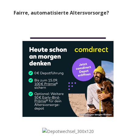
Fairre, automatisierte Altersvorsorge?