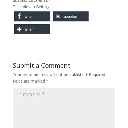
das sehr zu schätzen.
Teile diesen Beitrag:
teilen
spenden
teilen
Submit a Comment
Your email address will not be published.
Required
fields are marked
*