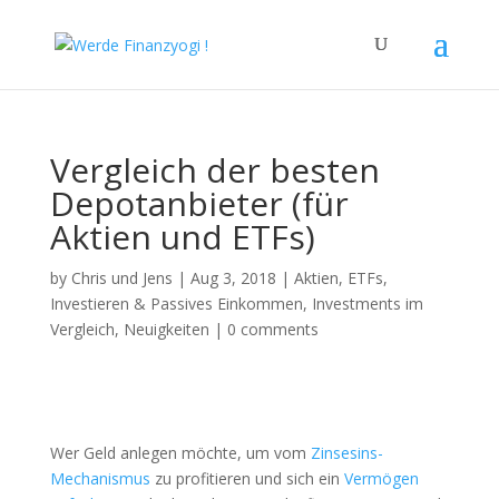
Vergleich der besten
Depotanbieter (für
Aktien und ETFs)
by
Chris und Jens
|
Aug 3, 2018
|
Aktien
,
ETFs
,
Investieren & Passives Einkommen
,
Investments im
Vergleich
,
Neuigkeiten
|
0 comments
Wer Geld anlegen möchte, um vom
Zinsesins-
Mechanismus
zu profitieren und sich ein
Vermögen