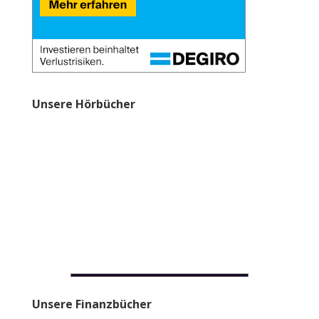
Unsere Hörbücher
Unsere Finanzbücher