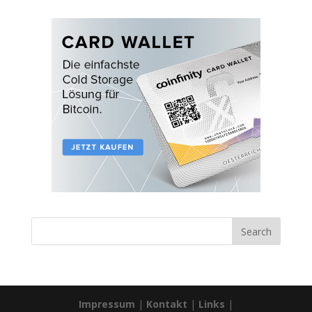
Impressum
|
Kontakt
|
Links
|