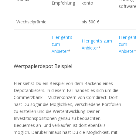
Empfehlung
konto
softwar
Wechselprämie
bis 500 €
Hier geht’s
Hier geht
Hier geht’s zum
zum
zum
Anbieter
*
Anbieter
*
Anbieter
Wertpapierdepot Beispiel
Hier siehst Du ein Beispiel von dem Backend eines
Depotanbieters. In diesem Fall handelt es sich um die
Commerzbank – Mutterkonzern von Comdirect. Dort
hast Du sogar die Möglichkeit, verschiedene Portfolien
zu erstellen und die Wertentwicklung Deiner
Investitionspositionen genau zu beobachten.
Bequemes an- und verkaufen ist dort ebenfalls
möglich. Darüber hinaus hast Du die Möglichkeit, mit