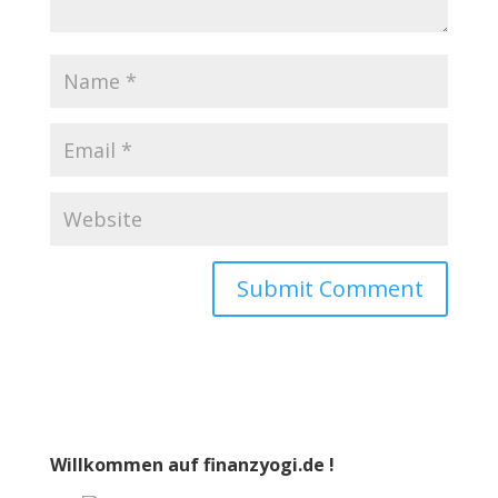
Willkommen auf finanzyogi.de !