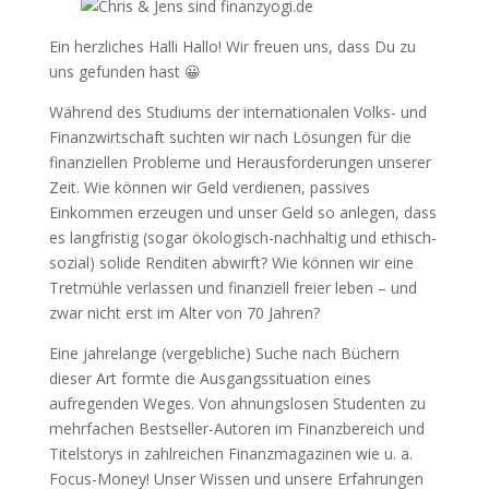
Ein herzliches Halli Hallo! Wir freuen uns, dass Du zu
uns gefunden hast 😀
Während des Studiums der internationalen Volks- und
Finanzwirtschaft suchten wir nach Lösungen für die
finanziellen Probleme und Herausforderungen unserer
Zeit. Wie können wir Geld verdienen, passives
Einkommen erzeugen und unser Geld so anlegen, dass
es langfristig (sogar ökologisch-nachhaltig und ethisch-
sozial) solide Renditen abwirft? Wie können wir eine
Tretmühle verlassen und finanziell freier leben – und
zwar nicht erst im Alter von 70 Jahren?
Eine jahrelange (vergebliche) Suche nach Büchern
dieser Art formte die Ausgangssituation eines
aufregenden Weges. Von ahnungslosen Studenten zu
mehrfachen Bestseller-Autoren im Finanzbereich und
Titelstorys in zahlreichen Finanzmagazinen wie u. a.
Focus-Money! Unser Wissen und unsere Erfahrungen