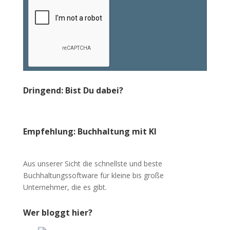
Dringend: Bist Du dabei?
Empfehlung: Buchhaltung mit KI
Aus unserer Sicht die schnellste und beste
Buchhaltungssoftware für kleine bis große
Unternehmer, die es gibt.
Wer bloggt hier?